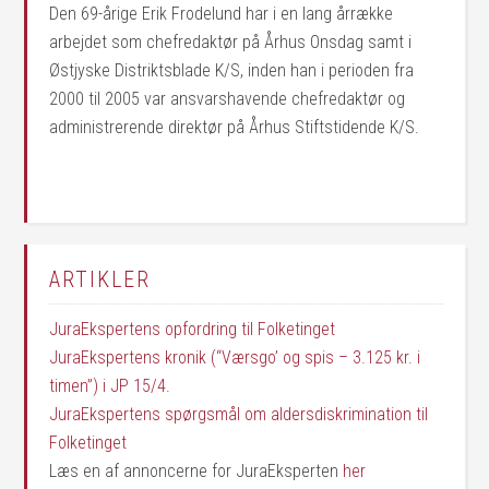
Den 69-årige Erik Frodelund har i en lang årrække
arbejdet som chefredaktør på Århus Onsdag samt i
Østjyske Distriktsblade K/S, inden han i perioden fra
2000 til 2005 var ansvarshavende chefredaktør og
administrerende direktør på Århus Stiftstidende K/S.
ARTIKLER
JuraEkspertens opfordring til Folketinget
JuraEkspertens kronik (“Værsgo’ og spis – 3.125 kr. i
timen”) i JP 15/4.
JuraEkspertens spørgsmål om aldersdiskrimination til
Folketinget
Læs en af annoncerne for JuraEksperten
her