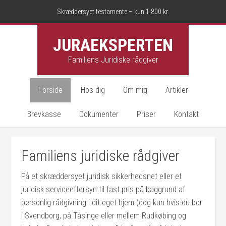
Skræddersyet testamente – kun 1.800 kr.
JURAEKSPERTEN
Familiens Juridiske rådgiver
Forside
Hos dig
Om mig
Artikler
Brevkasse
Dokumenter
Priser
Kontakt
Familiens juridiske rådgiver
Få et skræddersyet juridisk sikkerhedsnet eller et
juridisk serviceeftersyn til fast pris på baggrund af
personlig rådgivning i dit eget hjem (dog kun hvis du bor
i Svendborg, på Tåsinge eller mellem Rudkøbing og