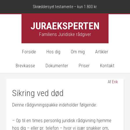
Skræddersyet testamente – kun 1.800 kr.
JURAEKSPERTEN
Familiens Juridiske rådgiver
Forside
Hos dig
Om mig
Artikler
Brevkasse
Dokumenter
Priser
Kontakt
Af
Erik
Sikring ved død
Denne rådgivningspakke indeholder følgende:
– Op til en times personlig juridisk rådgivning hjemme
hos dig – eller pr. telefon – hvor vi især snakker om,