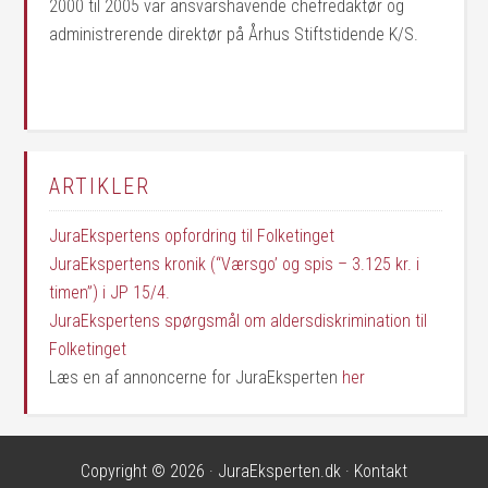
2000 til 2005 var ansvarshavende chefredaktør og
administrerende direktør på Århus Stiftstidende K/S.
ARTIKLER
JuraEkspertens opfordring til Folketinget
JuraEkspertens kronik (“Værsgo’ og spis – 3.125 kr. i
timen”) i JP 15/4.
JuraEkspertens spørgsmål om aldersdiskrimination til
Folketinget
Læs en af annoncerne for JuraEksperten
her
Copyright © 2026 · JuraEksperten.dk ·
Kontakt