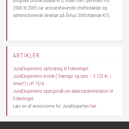
Østjyske Distriktsblade K/S, inden han i perioden fra
2000 til 2005 var ansvarshavende chefredaktør og
administrerende direktør på Århus Stiftstidende K/S.
ARTIKLER
JuraEkspertens opfordring til Folketinget
JuraEkspertens kronik (“Værsgo’ og spis – 3.125 kr. i
timen”) i JP 15/4.
JuraEkspertens spørgsmål om aldersdiskrimination til
Folketinget
Læs en af annoncerne for JuraEksperten
her