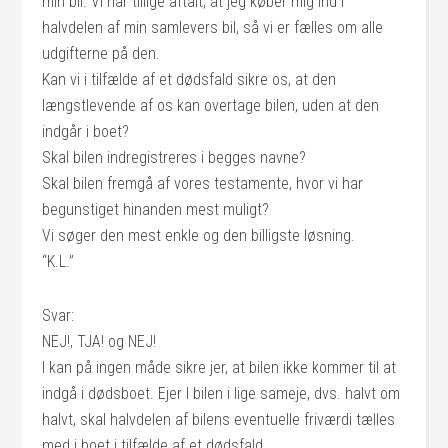
min bil. Vi har tillige aftalt, at jeg køber mig ind i
halvdelen af min samlevers bil, så vi er fælles om alle
udgifterne på den.
Kan vi i tilfælde af et dødsfald sikre os, at den
længstlevende af os kan overtage bilen, uden at den
indgår i boet?
Skal bilen indregistreres i begges navne?
Skal bilen fremgå af vores testamente, hvor vi har
begunstiget hinanden mest muligt?
Vi søger den mest enkle og den billigste løsning.
“K.L.”
Svar:
NEJ!, TJA! og NEJ!
I kan på ingen måde sikre jer, at bilen ikke kommer til at
indgå i dødsboet. Ejer I bilen i lige sameje, dvs. halvt om
halvt, skal halvdelen af bilens eventuelle friværdi tælles
med i boet i tilfælde af et dødsfald.