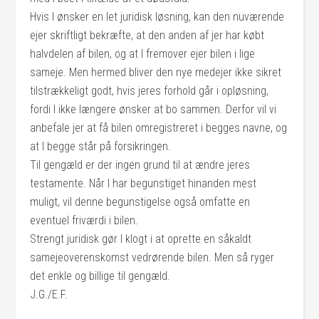
Hvis I ønsker en let juridisk løsning, kan den nuværende
ejer skriftligt bekræfte, at den anden af jer har købt
halvdelen af bilen, og at I fremover ejer bilen i lige
sameje. Men hermed bliver den nye medejer ikke sikret
tilstrækkeligt godt, hvis jeres forhold går i opløsning,
fordi I ikke længere ønsker at bo sammen. Derfor vil vi
anbefale jer at få bilen omregistreret i begges navne, og
at I begge står på forsikringen.
Til gengæld er der ingen grund til at ændre jeres
testamente. Når I har begunstiget hinanden mest
muligt, vil denne begunstigelse også omfatte en
eventuel friværdi i bilen.
Strengt juridisk gør I klogt i at oprette en såkaldt
samejeoverenskomst vedrørende bilen. Men så ryger
det enkle og billige til gengæld.
J.G./E.F.