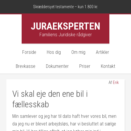
Skræddersyet testamente – kun 1.800 kr.
JURAEKSPERTEN
Familiens Juridiske rådgiver
Forside
Hos dig
Om mig
Artikler
Brevkasse
Dokumenter
Priser
Kontakt
Af
Erik
Vi skal eje den ene bil i
fællesskab
Min samlever og jeg har til dato haft hver vores bil, men
da jeg nu er blevet arbejdsløs, har vi besluttet at sælge