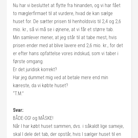
Nu har vi besluttet at flytte fra hinanden, og vi har fået
to mæglerfirmaet til at vurdere, hvad de kan sælge
huset for. De sætter prisen til henholdsvis til 2,4 og 2,6
mio. kr., så vi må se i øjnene, at vi får et større tab.
Min samlever mener, at jeg står til at tabe mest, hvis
prisen ender med at blive lavere end 2,6 mio. kr., for det
er efter hans opfattelse vores indskud, som vi taber i
første omgang.
Er det juridisk korrekt?
Har jeg dummet mig ved at betale mere end min
kæreste, da vi købte huset?
“T.M.”
Svar:
BÅDE-OG! og MÅSKE!
Når I har købt huset sammen, dvs. i såkaldt lige sameje,
skal I dele det tab, der opstår, hvis I sælger huset til en