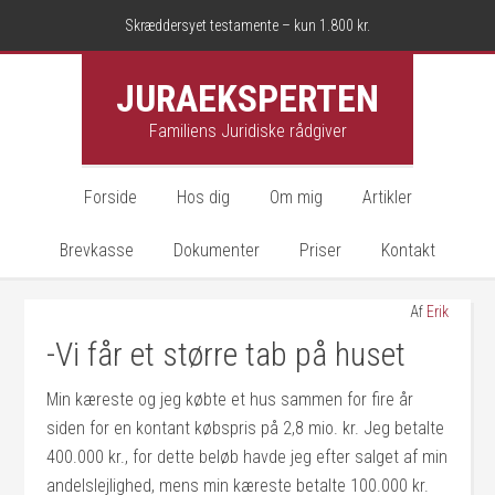
Skræddersyet testamente – kun 1.800 kr.
JURAEKSPERTEN
Familiens Juridiske rådgiver
Forside
Hos dig
Om mig
Artikler
Brevkasse
Dokumenter
Priser
Kontakt
Af
Erik
-Vi får et større tab på huset
Min kæreste og jeg købte et hus sammen for fire år
siden for en kontant købspris på 2,8 mio. kr. Jeg betalte
400.000 kr., for dette beløb havde jeg efter salget af min
andelslejlighed, mens min kæreste betalte 100.000 kr.