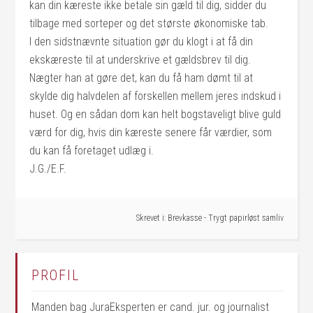
kan din kæreste ikke betale sin gæld til dig, sidder du
tilbage med sorteper og det største økonomiske tab.
I den sidstnævnte situation gør du klogt i at få din
ekskæreste til at underskrive et gældsbrev til dig.
Nægter han at gøre det, kan du få ham dømt til at
skylde dig halvdelen af forskellen mellem jeres indskud i
huset. Og en sådan dom kan helt bogstaveligt blive guld
værd for dig, hvis din kæreste senere får værdier, som
du kan få foretaget udlæg i.
J.G./E.F.
Skrevet i:
Brevkasse - Trygt papirløst samliv
PROFIL
Manden bag JuraEksperten er cand. jur. og journalist