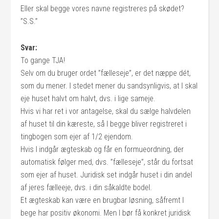
Eller skal begge vores navne registreres på skødet?
”S.S.”
Svar:
To gange TJA!
Selv om du bruger ordet ”fælleseje”, er det næppe dét,
som du mener. I stedet mener du sandsynligvis, at I skal
eje huset halvt om halvt, dvs. i lige sameje.
Hvis vi har ret i vor antagelse, skal du sælge halvdelen
af huset til din kæreste, så I begge bliver registreret i
tingbogen som ejer af 1/2 ejendom.
Hvis I indgår ægteskab og får en formueordning, der
automatisk følger med, dvs. ”fælleseje”, står du fortsat
som ejer af huset. Juridisk set indgår huset i din andel
af jeres fælleeje, dvs. i din såkaldte bodel.
Et ægteskab kan være en brugbar løsning, såfremt I
bege har positiv økonomi. Men I bør få konkret juridisk