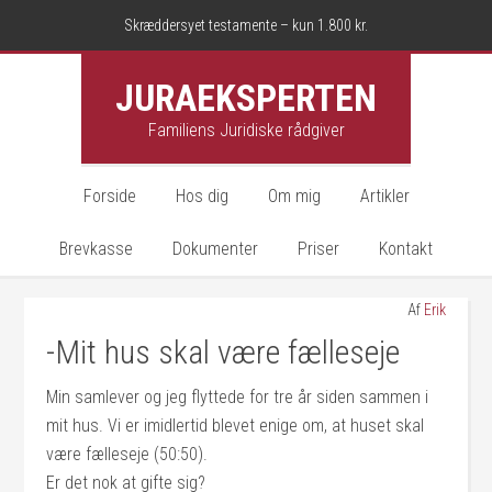
Skræddersyet testamente – kun 1.800 kr.
JURAEKSPERTEN
Familiens Juridiske rådgiver
Forside
Hos dig
Om mig
Artikler
Brevkasse
Dokumenter
Priser
Kontakt
Af
Erik
-Mit hus skal være fælleseje
Min samlever og jeg flyttede for tre år siden sammen i
mit hus. Vi er imidlertid blevet enige om, at huset skal
være fælleseje (50:50).
Er det nok at gifte sig?