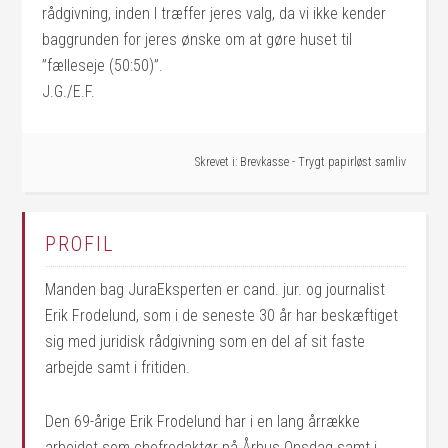
rådgivning, inden I træffer jeres valg, da vi ikke kender
baggrunden for jeres ønske om at gøre huset til
”fælleseje (50:50)”.
J.G./E.F.
Skrevet i:
Brevkasse - Trygt papirløst samliv
PROFIL
Manden bag JuraEksperten er cand. jur. og journalist
Erik Frodelund, som i de seneste 30 år har beskæftiget
sig med juridisk rådgivning som en del af sit faste
arbejde samt i fritiden.
Den 69-årige Erik Frodelund har i en lang årrække
arbejdet som chefredaktør på Århus Onsdag samt i