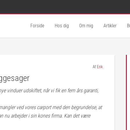
Forside
Hos dig
Om mig
Artikler
B
Af
Erik
yggesager
nye vinduer udskiftet, når vi fik en fem års garanti,
mangler ved vores carport med den begrundelse, at
an nu arbejder i sin kones firma. Kan det være