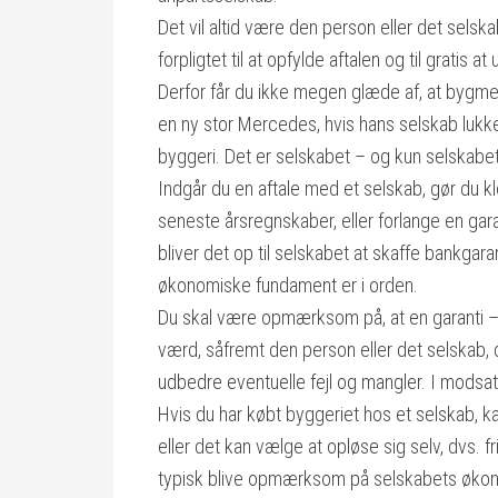
Det vil altid være den person eller det selsk
forpligtet til at opfylde aftalen og til gratis 
Derfor får du ikke megen glæde af, at bygmes
en ny stor Mercedes, hvis hans selskab lukker
byggeri. Det er selskabet – og kun selskabet 
Indgår du en aftale med et selskab, gør du kl
seneste årsregnskaber, eller forlange en garan
bliver det op til selskabet at skaffe bankgara
økonomiske fundament er i orden.
Du skal være opmærksom på, at en garanti – 
værd, såfremt den person eller det selskab, de
udbedre eventuelle fejl og mangler. I modsat 
Hvis du har købt byggeriet hos et selskab, k
eller det kan vælge at opløse sig selv, dvs. frivi
typisk blive opmærksom på selskabets økonom