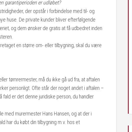
den garantiperioden er udløbet?
idigheder, der opstår i forbindelse med til- og
nye huse. De private kunder bliver efterfølgende
et, og dem ønsker de gratis at få udbedret inden
steren.
oretaget en større om- eller tilbygning, skal du være
ler tømrermester, må du ikke gå ud fra, at aftalen
r personligt. Ofte står der noget andet i aftalen –
å fald er det denne juridiske person, du handler
hele med murermester Hans Hansen, og at der i
ald har du købt din tilbygning m.v. hos et