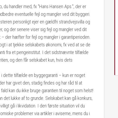
ab, du handler med, fx "Hans Hansen Aps.", der er
at udbedre eventuelle fejl og mangler ved dit byggeri.
teren personligt ejer en gældfri strandvejsvilla og
, og der senere viser sig fejl og mangler ved dit
– der hæfter for fejl og mangler i garantiperioden.
ogt i at tjekke selskabets økonomi, fx ved at se de
ti fra et pengeinstitut. I det sidstnævnte tilfælde
ntien, og den får selskabet kun, hvis dets
i dette tilfælde en byggegaranti – kun er noget
r har givet den, stadig findes og har råd til at
fald kan du ikke bruge garantien til noget som helst!
an det lukke af to grunde. Selskabet kan gå konkurs,
lligt gå i likvidation. I den første situation vil du
iske problemer via artikler i aviserne, mens du i