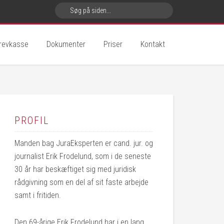
revkasse
Dokumenter
Priser
Kontakt
PROFIL
Manden bag JuraEksperten er cand. jur. og
journalist Erik Frodelund, som i de seneste
30 år har beskæftiget sig med juridisk
rådgivning som en del af sit faste arbejde
samt i fritiden.
Den 69-årige Erik Frodelund har i en lang