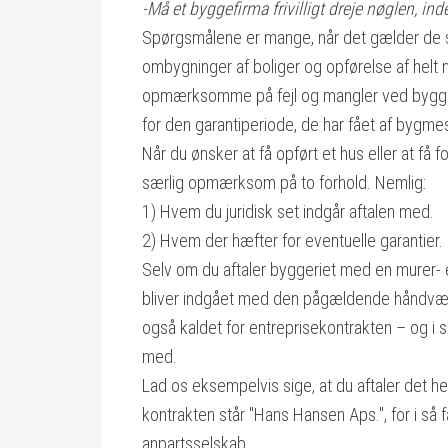
-Må et byggefirma frivilligt dreje nøglen, in
Spørgsmålene er mange, når det gælder de str
ombygninger af boliger og opførelse af helt 
opmærksomme på fejl og mangler ved byggeri
for den garantiperiode, de har fået af bygme
Når du ønsker at få opført et hus eller at få f
særlig opmærksom på to forhold. Nemlig:
1) Hvem du juridisk set indgår aftalen med.
2) Hvem der hæfter for eventuelle garantier.
Selv om du aftaler byggeriet med en murer- el
bliver indgået med den pågældende håndværke
også kaldet for entreprisekontrakten – og i s
med.
Lad os eksempelvis sige, at du aftaler det 
kontrakten står "Hans Hansen Aps.", for i så f
anpartsselskab.