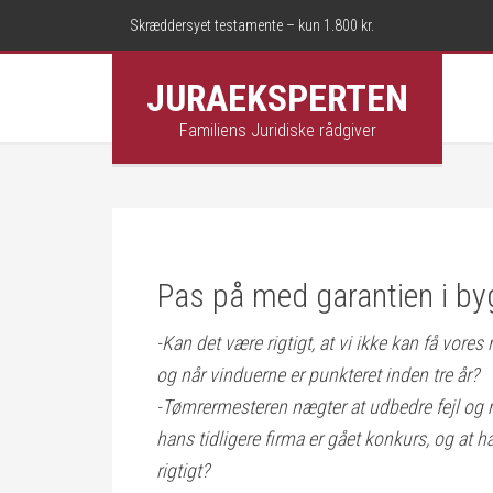
Skræddersyet testamente – kun 1.800 kr.
JURAEKSPERTEN
Familiens Juridiske rådgiver
Pas på med garantien i b
-Kan det være rigtigt, at vi ikke kan få vores 
og når vinduerne er punkteret inden tre år?
-Tømrermesteren nægter at udbedre fejl og 
hans tidligere firma er gået konkurs, og at h
rigtigt?