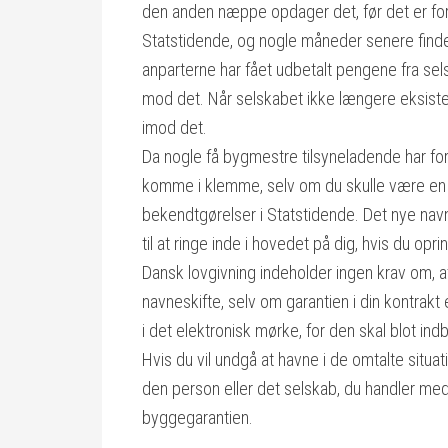
den anden næppe opdager det, før det er for
Statstidende, og nogle måneder senere findes
anparterne har fået udbetalt pengene fra s
mod det. Når selskabet ikke længere eksiste
imod det.
Da nogle få bygmestre tilsyneladende har for
komme i klemme, selv om du skulle være en a
bekendtgørelser i Statstidende. Det nye navn
til at ringe inde i hovedet på dig, hvis du o
Dansk lovgivning indeholder ingen krav om, at
navneskifte, selv om garantien i din kontra
i det elektronisk mørke, for den skal blot ind
Hvis du vil undgå at havne i de omtalte situ
den person eller det selskab, du handler med, 
byggegarantien.