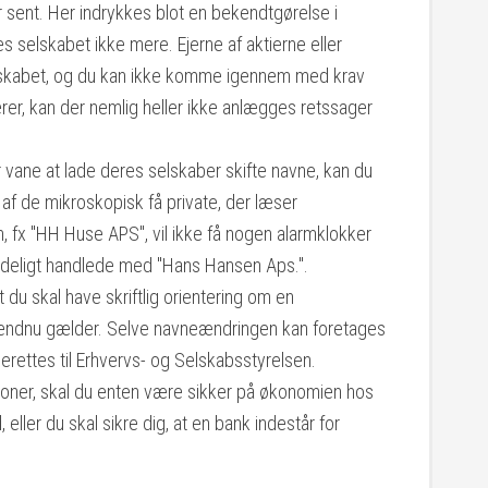
 sent. Her indrykkes blot en bekendtgørelse i
 selskabet ikke mere. Ejerne af aktierne eller
elskabet, og du kan ikke komme igennem med krav
rer, kan der nemlig heller ikke anlægges retssager
 vane at lade deres selskaber skifte navne, kan du
f de mikroskopisk få private, der læser
, fx "HH Huse APS", vil ikke få nogen alarmklokker
prindeligt handlede med "Hans Hansen Aps.".
 du skal have skriftlig orientering om en
kt endnu gælder. Selve navneændringen kan foretages
berettes til Erhvervs- og Selskabsstyrelsen.
ationer, skal du enten være sikker på økonomien hos
eller du skal sikre dig, at en bank indestår for