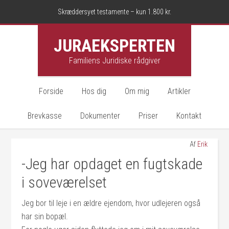
Skræddersyet testamente – kun 1.800 kr.
JURAEKSPERTEN
Familiens Juridiske rådgiver
Forside
Hos dig
Om mig
Artikler
Brevkasse
Dokumenter
Priser
Kontakt
Af
Erik
-Jeg har opdaget en fugtskade
i soveværelset
Jeg bor til leje i en ældre ejendom, hvor udlejeren også
har sin bopæl.