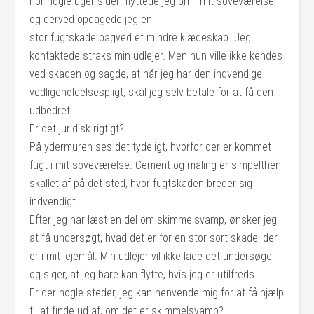
For nogle uger siden flyttede jeg om i mit soveværelse,
og derved opdagede jeg en
stor fugtskade bagved et mindre klædeskab. Jeg
kontaktede straks min udlejer. Men hun ville ikke kendes
ved skaden og sagde, at når jeg har den indvendige
vedligeholdelsespligt, skal jeg selv betale for at få den
udbedret
Er det juridisk rigtigt?
På ydermuren ses det tydeligt, hvorfor der er kommet
fugt i mit soveværelse. Cement og maling er simpelthen
skallet af på det sted, hvor fugtskaden breder sig
indvendigt.
Efter jeg har læst en del om skimmelsvamp, ønsker jeg
at få undersøgt, hvad det er for en stor sort skade, der
er i mit lejemål. Min udlejer vil ikke lade det undersøge
og siger, at jeg bare kan flytte, hvis jeg er utilfreds.
Er der nogle steder, jeg kan henvende mig for at få hjælp
til at finde ud af, om det er skimmelsvamp?