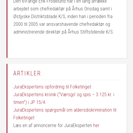
Den 69-årige Erik Frodelund har i en lang årrække
arbejdet som chefredaktør på Århus Onsdag samt i
Østjyske Distriktsblade K/S, inden han i perioden fra
2000 til 2005 var ansvarshavende chefredaktør og
administrerende direktør på Århus Stiftstidende K/S.
ARTIKLER
JuraEkspertens opfordring til Folketinget
JuraEkspertens kronik (“Værsgo’ og spis – 3.125 kr. i
timen”) i JP 15/4.
JuraEkspertens spørgsmål om aldersdiskrimination til
Folketinget
Læs en af annoncerne for JuraEksperten
her