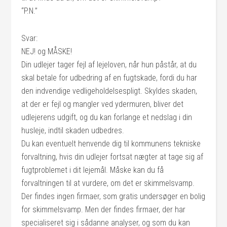
“P.N.”
Svar:
NEJ! og MÅSKE!
Din udlejer tager fejl af lejeloven, når hun påstår, at du
skal betale for udbedring af en fugtskade, fordi du har
den indvendige vedligeholdelsespligt. Skyldes skaden,
at der er fejl og mangler ved ydermuren, bliver det
udlejerens udgift, og du kan forlange et nedslag i din
husleje, indtil skaden udbedres.
Du kan eventuelt henvende dig til kommunens tekniske
forvaltning, hvis din udlejer fortsat nægter at tage sig af
fugtproblemet i dit lejemål. Måske kan du få
forvaltningen til at vurdere, om det er skimmelsvamp.
Der findes ingen firmaer, som gratis undersøger en bolig
for skimmelsvamp. Men der findes firmaer, der har
specialiseret sig i sådanne analyser, og som du kan