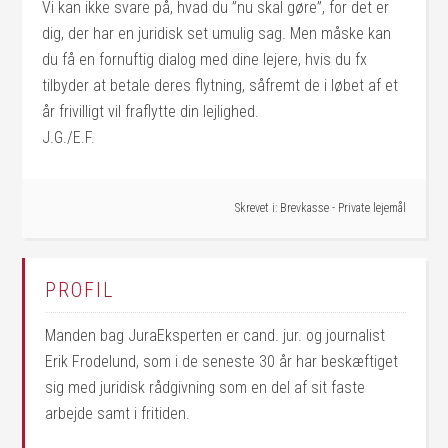
Vi kan ikke svare på, hvad du ”nu skal gøre”, for det er
dig, der har en juridisk set umulig sag. Men måske kan
du få en fornuftig dialog med dine lejere, hvis du fx
tilbyder at betale deres flytning, såfremt de i løbet af et
år frivilligt vil fraflytte din lejlighed.
J.G./E.F.
Skrevet i:
Brevkasse - Private lejemål
PROFIL
Manden bag JuraEksperten er cand. jur. og journalist
Erik Frodelund, som i de seneste 30 år har beskæftiget
sig med juridisk rådgivning som en del af sit faste
arbejde samt i fritiden.