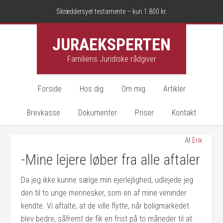
Skræddersyet testamente – kun 1.800 kr.
JURAEKSPERTEN
Familiens Juridiske rådgiver
Forside
Hos dig
Om mig
Artikler
Brevkasse
Dokumenter
Priser
Kontakt
Af
Erik
-Mine lejere løber fra alle aftaler
Da jeg ikke kunne sælge min ejerlejlighed, udlejede jeg
den til to unge mennesker, som en af mine veninder
kendte. Vi aftalte, at de ville flytte, når boligmarkedet
blev bedre, såfremt de fik en frist på to måneder til at