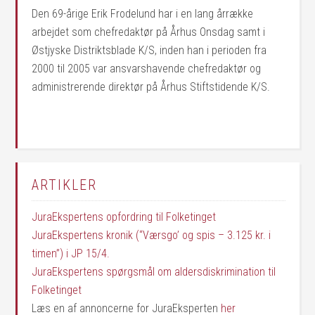
Den 69-årige Erik Frodelund har i en lang årrække
arbejdet som chefredaktør på Århus Onsdag samt i
Østjyske Distriktsblade K/S, inden han i perioden fra
2000 til 2005 var ansvarshavende chefredaktør og
administrerende direktør på Århus Stiftstidende K/S.
ARTIKLER
JuraEkspertens opfordring til Folketinget
JuraEkspertens kronik (“Værsgo’ og spis – 3.125 kr. i
timen”) i JP 15/4.
JuraEkspertens spørgsmål om aldersdiskrimination til
Folketinget
Læs en af annoncerne for JuraEksperten
her